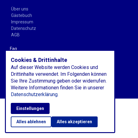
Über uns
Gästebuch
Impressum
Datenschutz
AGB
Faq
Cookies & Drittinhalte
Blog
Auf dieser Website werden Cookies und
Drittinhalte verwendet. Im Folgenden können
Tel./WhatsApp: +39 340 146 33 64
Sie Ihre Zustimmung geben oder widerrufen.
Email:
info@neapel-stadt.de
Weitere Informationen finden Sie in unserer
Datenschutzerklärung.
Einstellungen
Alles ablehnen
Alles akzeptieren